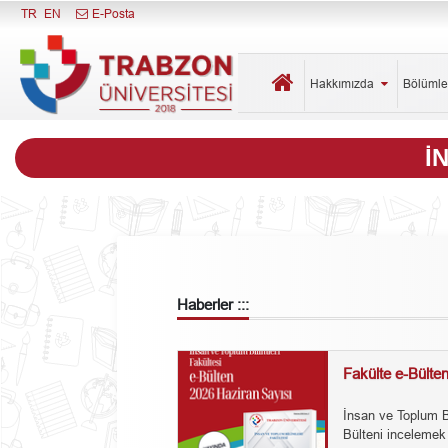
Menüyü Kapat
TR
EN
E-Posta
Hakkımızda
Bölüml
İ
Haberler :::
Fakülte e-Bülte
İnsan ve Toplum B
Bülteni incelemek 