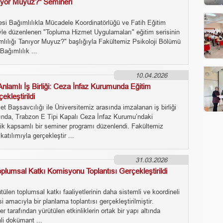
nıyor Muyuz?" Semineri
esi Bağımlılıkla Mücadele Koordinatörlüğü ve Fatih Eğitim
ğiyle düzenlenen "Topluma Hizmet Uygulamaları" eğitim serisinin
ımlılığı Tanıyor Muyuz?" başlığıyla Fakültemiz Psikoloji Bölümü
ağımlılık ...
10.04.2026
nlamlı İş Birliği: Ceza İnfaz Kurumunda Eğitim
ekleştirildi
 Başsavcılığı ile Üniversitemiz arasında imzalanan iş birliği
nda, Trabzon E Tipi Kapalı Ceza İnfaz Kurumu’ndaki
ik kapsamlı bir seminer programı düzenlendi. Fakültemiz
katılımıyla gerçekleştir ...
31.03.2026
plumsal Katkı Komisyonu Toplantısı Gerçekleştirildi
ülen toplumsal katkı faaliyetlerinin daha sistemli ve koordineli
i amacıyla bir planlama toplantısı gerçekleştirilmiştir.
r tarafından yürütülen etkinliklerin ortak bir yapı altında
li dokümant ...