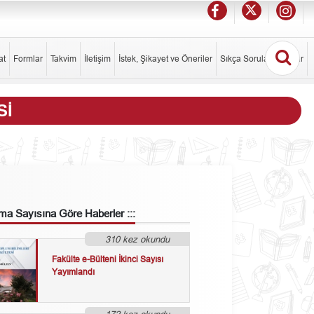
at
Formlar
Takvim
İletişim
İstek, Şikayet ve Öneriler
Sıkça Sorulan Sorular
SI
a Sayısına Göre
Haberler :::
310 kez okundu
Fakülte e-Bülteni İkinci Sayısı
Yayımlandı