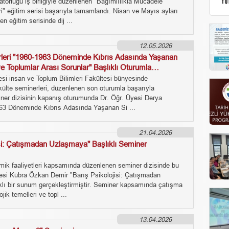
törlüğü iş birliğiyle düzenlenen "Bağımlılıkla Mücadele
i" eğitim serisi başarıyla tamamlandı. Nisan ve Mayıs ayları
 eğitim serisinde dij ...
12.05.2026
rleri "1960-1963 Döneminde Kıbrıs Adasında Yaşanan
ve Toplumlar Arası Sorunlar" Başlıklı Oturumla
esi insan ve Toplum Bilimleri Fakültesi bünyesinde
akülte seminerleri, düzenlenen son oturumla başarıyla
er dizisinin kapanış oturumunda Dr. Öğr. Üyesi Derya
63 Döneminde Kıbrıs Adasında Yaşanan Si ...
21.04.2026
isi: Çatışmadan Uzlaşmaya" Başlıklı Seminer
ik faaliyetleri kapsamında düzenlenen seminer dizisinde bu
yesi Kübra Özkan Demir "Barış Psikolojisi: Çatışmadan
lı bir sunum gerçekleştirmiştir. Seminer kapsamında çatışma
jik temelleri ve topl ...
13.04.2026