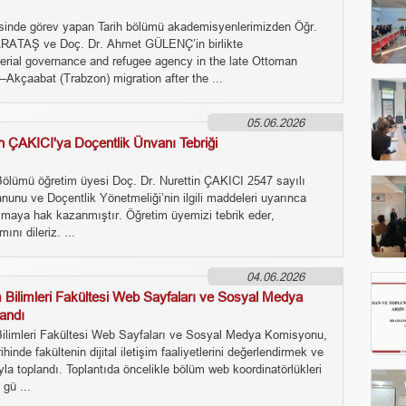
sinde görev yapan Tarih bölümü akademisyenlerimizden Öğr.
ARATAŞ ve Doç. Dr. Ahmet GÜLENÇ’in birlikte
mperial governance and refugee agency in the late Ottoman
Akçaabat (Trabzon) migration after the ...
05.06.2026
in ÇAKICI'ya Doçentlik Ünvanı Tebriği
Bölümü öğretim üyesi Doç. Dr. Nurettin ÇAKICI 2547 sayılı
unu ve Doçentlik Yönetmeliği’nin ilgili maddeleri uyarınca
lmaya hak kazanmıştır. Öğretim üyemizi tebrik eder,
ını dileriz. ...
04.06.2026
 Bilimleri Fakültesi Web Sayfaları ve Sosyal Medya
andı
ilimleri Fakültesi Web Sayfaları ve Sosyal Medya Komisyonu,
hinde fakültenin dijital iletişim faaliyetlerini değerlendirmek ve
la toplandı. Toplantıda öncelikle bölüm web koordinatörlükleri
 gü ...