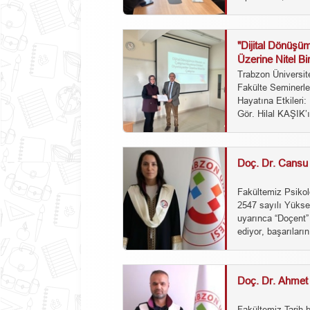
"Dijital Dönüşü
Üzerine Nitel Bi
Trabzon Üniversit
Fakülte Seminerle
Hayatına Etkileri:
Gör. Hilal KAŞIK’
Doç. Dr. Cansu
Fakültemiz Psikol
2547 sayılı Yükse
uyarınca “Doçent”
ediyor, başarıların
Doç. Dr. Ahmet
Fakültemiz Tarih