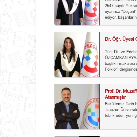
2547 sayılı Yükse
uyarınca “Doçent”
ediyor, başarıların
Dr. Öğr. Üyesi
Türk Dili ve Edeb
ÖZÇAMKAN AYAZ’ın
başlıklı makalesi 
Folklor" dergisind
Prof. Dr. Muza
Atanmıştır
Fakültemiz Tarih 
Trabzon Üniversit
tebrik eder, yeni g