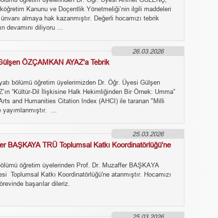
köğretim Kanunu ve Doçentlik Yönetmeliği’nin ilgili maddeleri
 ünvanı almaya hak kazanmıştır. Değerli hocamızı tebrik
ın devamını diliyoru ...
26.03.2026
 Gülşen ÖZÇAMKAN AYAZ'a Tebrik
iyatı bölümü öğretim üyelerimizden Dr. Öğr. Üyesi Gülşen
 “Kültür-Dil İlişkisine Halk Hekimliğinden Bir Örnek: Umma”
Arts and Humanities Citation Index (AHCI) ile taranan "Milli
e yayımlanmıştır. ...
25.03.2026
ffer BAŞKAYA TRÜ Toplumsal Katkı Koordinatörlüğü'ne
bölümü öğretim üyelerinden Prof. Dr. Muzaffer BAŞKAYA
esi Toplumsal Katkı Koordinatörlüğü'ne atanmıştır. Hocamızı
örevinde başarılar dileriz.
25.03.2026