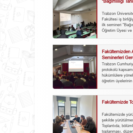
"Bağımlılığı Ta
Trabzon Üniversit
Fakültesi iş birli
ilk semineri "Bağ
Öğretim Üyesi ve B
Fakültemizden A
Seminerleri Gerç
Trabzon Cumhuriyet
protokolü kapsamı
hükümlülere yönel
öğretim üyelerinin 
Fakültemizde To
Fakültemizde yürüt
şekilde yürütülmes
Toplantıda, bölümle
toplanması, düzen