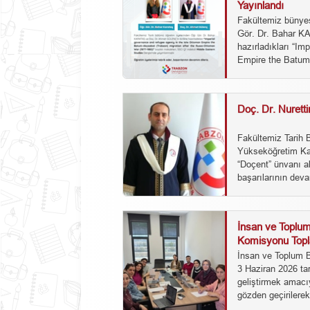
Yayınlandı
Fakültemiz bünye
Gör. Dr. Bahar K
hazırladıkları “I
Empire the Batum–
Doç. Dr. Nurett
Fakültemiz Tarih 
Yükseköğretim Kan
“Doçent” ünvanı a
başarılarının devam
İnsan ve Toplum
Komisyonu Topl
İnsan ve Toplum B
3 Haziran 2026 tari
geliştirmek amacıy
gözden geçirilerek