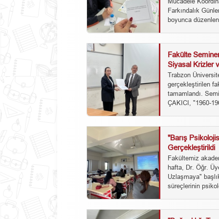
Mücadele Koordina
Farkındalık Günler
boyunca düzenlenen
Fakülte Semine
Siyasal Krizler 
Tamamlandı
Trabzon Üniversit
gerçekleştirilen f
tamamlandı. Semin
ÇAKICI, "1960-19
"Barış Psikoloj
Gerçekleştirildi
Fakültemiz akadem
hafta, Dr. Öğr. Ü
Uzlaşmaya" başlık
süreçlerinin psikolo