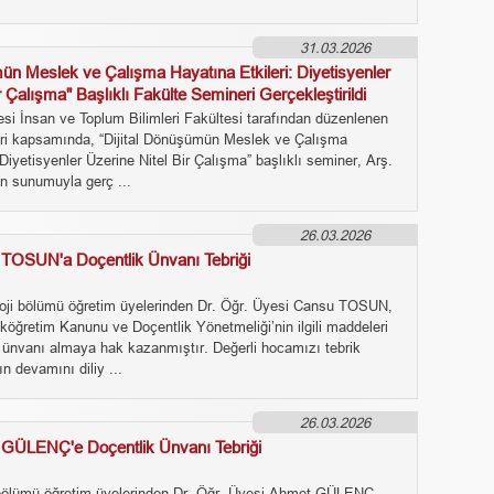
31.03.2026
mün Meslek ve Çalışma Hayatına Etkileri: Diyetisyenler
r Çalışma" Başlıklı Fakülte Semineri Gerçekleştirildi
esi İnsan ve Toplum Bilimleri Fakültesi tarafından düzenlenen
ri kapsamında, “Dijital Dönüşümün Meslek ve Çalışma
 Diyetisyenler Üzerine Nitel Bir Çalışma” başlıklı seminer, Arş.
ın sunumuyla gerç ...
26.03.2026
 TOSUN'a Doçentlik Ünvanı Tebriği
oji bölümü öğretim üyelerinden Dr. Öğr. Üyesi Cansu TOSUN,
köğretim Kanunu ve Doçentlik Yönetmeliği’nin ilgili maddeleri
 ünvanı almaya hak kazanmıştır. Değerli hocamızı tebrik
ın devamını diliy ...
26.03.2026
 GÜLENÇ'e Doçentlik Ünvanı Tebriği
 bölümü öğretim üyelerinden Dr. Öğr. Üyesi Ahmet GÜLENÇ,