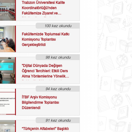
Trabzon Üniversitesi Kalite
Koordinatörlüğü'nden
Fakültemize Ziyaret ve
Bilgilendirme Toplantısı
100 kez okundu
Fakültemizde Toplumsal Katkı
Komisyonu Toplantısı
Gerçekleştirildi
98 kez okundu
"Dijital Dünyada Değişen
Öğrenci Tercihleri: Etkili Ders
Alma Yöntemlerine Yönelik
Beklentiler" Konulu Seminer
Düzenlendi
94 kez okundu
İTBF Arşiv Komisyonu
Bilgilendirme Toplantısı
Düzenlendi
91 kez okundu
“Türkçenin Alfabeleri” Başlıklı