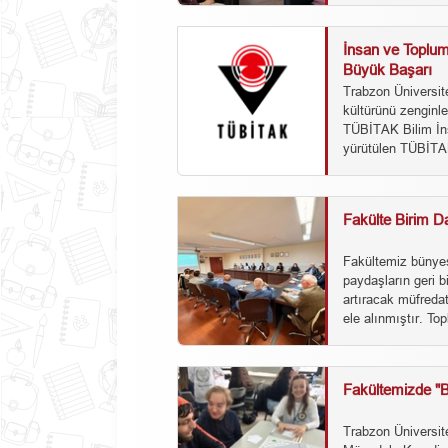
İnsan ve Toplum
Büyük Başarı
Trabzon Üniversite
kültürünü zenginl
TÜBİTAK Bilim İns
yürütülen TÜBİTAK
Fakülte Birim D
Fakültemiz bünyes
paydaşların geri b
artıracak müfredat
ele alınmıştır. Topl
Fakültemizde "B
Trabzon Üniversite