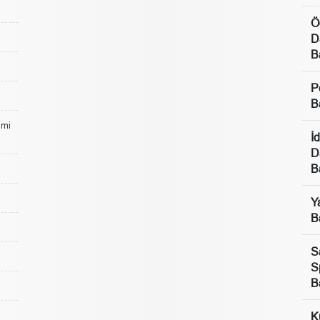
Ö
D
B
P
B
lmi
İ
D
B
Y
B
S
S
B
K