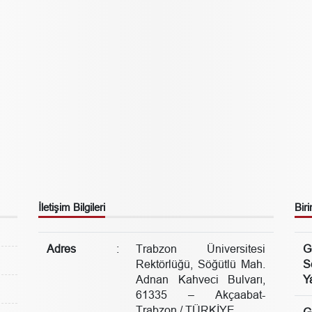
İletişim Bilgileri
Biri
Adres
:
Trabzon Üniversitesi
G
Rektörlüğü, Söğütlü Mah.
S
Adnan Kahveci Bulvarı,
Ya
61335 – Akçaabat-
Trabzon / TÜRKİYE
G