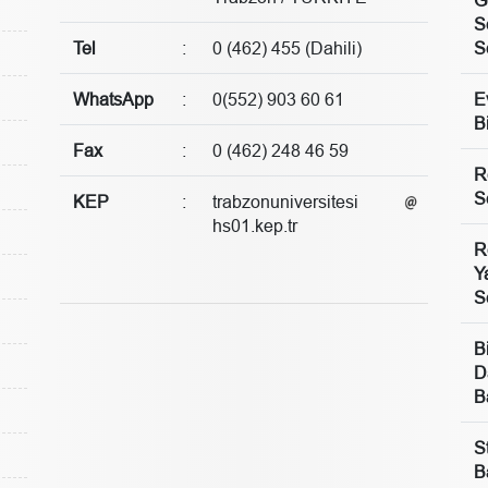
S
Tel
:
0 (462) 455 (Dahili)
S
WhatsApp
:
0(552) 903 60 61
E
B
Fax
:
0 (462) 248 46 59
R
S
KEP
:
trabzonuniversitesi
hs01.kep.tr
R
Y
S
B
D
B
S
B