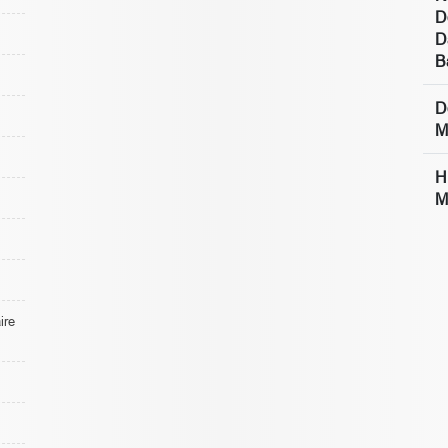
D
D
B
D
M
H
M
re