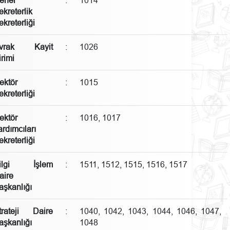
ekreterlik
ekreterliği
vrak Kayit
:
1026
irimi
ektör
:
1015
ekreterliği
ektör
:
1016, 1017
ardımcıları
ekreterliği
ilgi İşlem
:
1511, 1512, 1515, 1516, 1517
aire
aşkanlığı
trateji Daire
:
1040, 1042, 1043, 1044, 1046, 1047,
aşkanlığı
1048