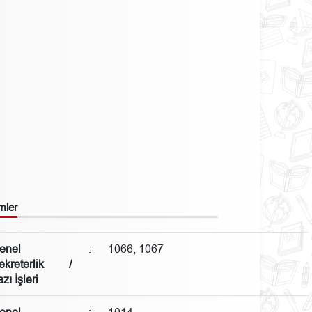
mler
enel
:
1066, 1067
ekreterlik /
zı İşleri
enel
:
1014