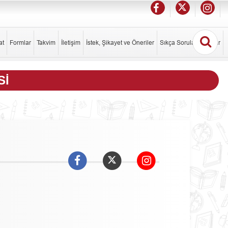
at
Formlar
Takvim
İletişim
İstek, Şikayet ve Öneriler
Sıkça Sorulan Sorular
SI